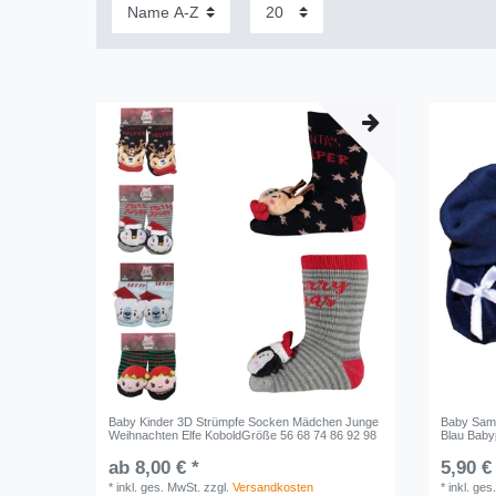
Baby Kinder 3D Strümpfe Socken Mädchen Junge
Baby Samt
Weihnachten Elfe KoboldGröße 56 68 74 86 92 98
Blau Bab
ab 8,00 € *
5,90 €
*
inkl. ges. MwSt.
zzgl.
Versandkosten
*
inkl. ges