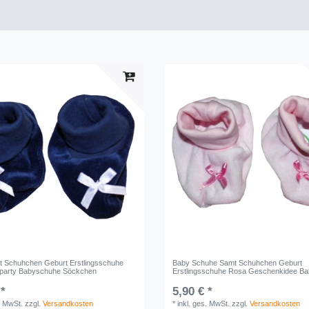
 Schuhchen Geburt Erstlingsschuhe
Baby Schuhe Samt Schuhchen Geburt
yparty Babyschuhe Söckchen
Erstlingsschuhe Rosa Geschenkidee B
 *
5,90 € *
. MwSt.
zzgl.
Versandkosten
*
inkl. ges. MwSt.
zzgl.
Versandkosten