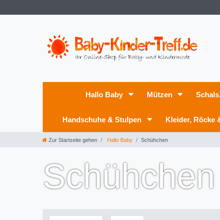
Hallo Baby
Mützen
Schals
Handschuhe & Stulpen
Kleider, Röcke
Zur Startseite gehen
Hallo Baby
Schühchen
Schühchen