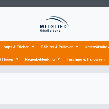
, Loops & Tücher
T-Shirts & Pullover
Unterwäsche
 & Hosen
Regenbekleidung
Fasching & Halloween