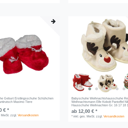
e Geburt Erstlingsschuhe Schühchen
Babyschuhe Weihnachtshausschuhe Ren
Antirutsch Maximo Tiere
Weihnachtsmann Elfe Kobolt Pantoffel Ni
Hausschuhe Weihnachten Gr. 16 17 18 
0 € *
ab 12,00 € *
. MwSt.
zzgl.
Versandkosten
*
inkl. ges. MwSt.
zzgl.
Versandkosten