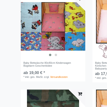
Baby Bettwäsche 80x80cm Kinderwagen
Baby Bet
Bügelarm Geschenkidee
Körbchen 
Babypart
ab 19,00 € *
ab 17,
*
inkl. ges. MwSt.
zzgl.
Versandkosten
*
inkl. ges