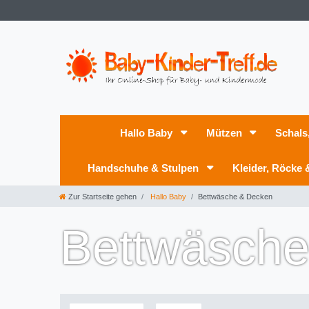
Hallo Baby
Mützen
Schals
Handschuhe & Stulpen
Kleider, Röcke
Zur Startseite gehen
Hallo Baby
Bettwäsche & Decken
Bettwäsche