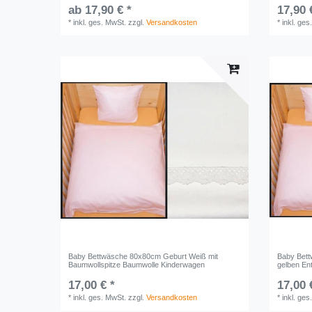
ab 17,90 € *
17,90 
*
inkl. ges. MwSt.
zzgl.
Versandkosten
*
inkl. ges
Baby Bettwäsche 80x80cm Geburt Weiß mit
Baby Bett
Baumwollspitze Baumwolle Kinderwagen
gelben En
17,00 € *
17,00 
*
inkl. ges. MwSt.
zzgl.
Versandkosten
*
inkl. ges