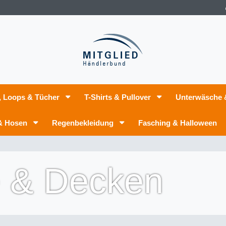
, Loops & Tücher
T-Shirts & Pullover
Unterwäsche
 & Hosen
Regenbekleidung
Fasching & Halloween
 & Decken