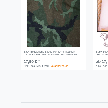
Baby Bettwäsche Bezug 80x80cm 40x35cm
Baby Bett
Camouflage Armee Baumwolle Geschenkidee
Geburt W
17,90 € *
ab 17,
*
inkl. ges. MwSt.
zzgl.
Versandkosten
*
inkl. ges