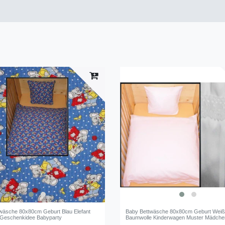
wäsche 80x80cm Geburt Blau Elefant
Baby Bettwäsche 80x80cm Geburt Wei
 Geschenkidee Babyparty
Baumwolle Kinderwagen Muster Mädche