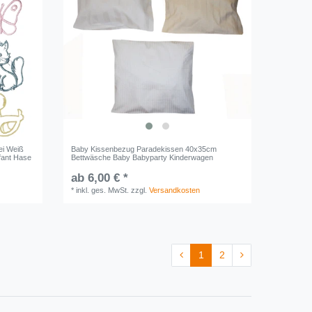
ei Weiß
Baby Kissenbezug Paradekissen 40x35cm
fant Hase
Bettwäsche Baby Babyparty Kinderwagen
ab 6,00 € *
*
inkl. ges. MwSt.
zzgl.
Versandkosten
1
2