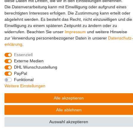
diese Daten mit Dritten, die wir in den Einstellungen benennen.
Social Media
Die Datenverarbeitung kann mit Einwilligung oder aufgrund eines
berechtigten Interesses erfolgen. Die Zustimmung kann erteilt oder
abgelehnt werden. Es besteht das Recht, nicht einzuwilligen und die
Einwilligung zu einem späteren Zeitpunkt zu ändern oder zu
widerrufen. Beachten Sie unser
Impressum
und weitere Hinweise
zur Verwendung personenbezogener Daten in unserer
Daten­schutz­
erklärung
.
Essenziell
Externe Medien
© Copyright 2026 | Alle Rechte vorbehalten.
DHL Wunschzustellung
PayPal
Funktional
Weitere Einstellungen
Alle akzeptieren
Alle ablehnen
Auswahl akzeptieren