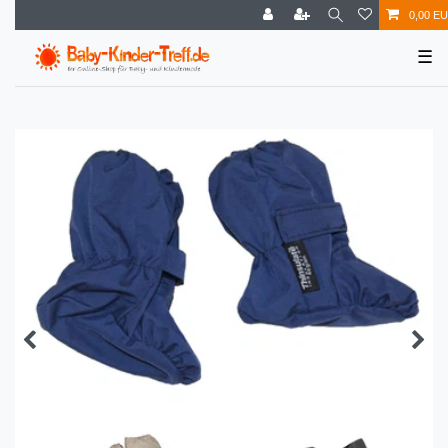
0,00 E
☰