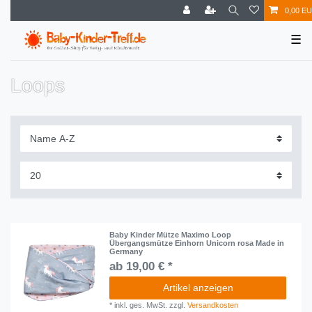
0,00 E
☰
Loops
Baby Kinder Mütze Maximo Loop
Übergangsmütze Einhorn Unicorn rosa Made in
Germany
ab 19,00 € *
Artikel anzeigen
*
inkl. ges. MwSt.
zzgl.
Versandkosten