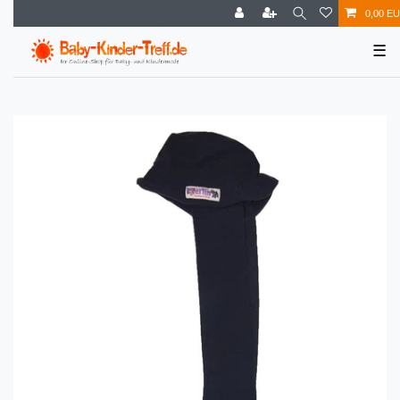
0,00 E
☰