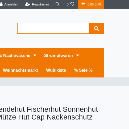
Anmelden
Registrieren
0
0,00 EUR
 & Nachtwäsche
Strumpfwaren
Weihnachtsmarkt
Wühlkiste
% Sale %
endehut Fischerhut Sonnenhut
ütze Hut Cap Nackenschutz