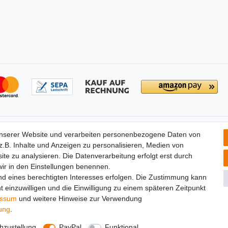
tionen
Partners
unserer Website und verarbeiten personenbezogene Daten von
­recht
.B. Inhalte und Anzeigen zu personalisieren, Medien von
widerrufen
ite zu analysieren. Die Datenverarbeitung erfolgt erst durch
um
 wir in den Einstellungen benennen.
utz­erklärung
nd eines berechtigten Interesses erfolgen. Die Zustimmung kann
t einzuwilligen und die Einwilligung zu einem späteren Zeitpunkt
essum
und weitere Hinweise zur Verwendung
rung
.
zustellung
PayPal
Funktional