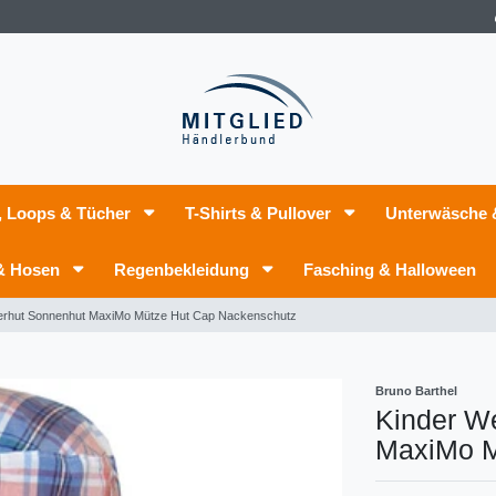
, Loops & Tücher
T-Shirts & Pullover
Unterwäsche
 & Hosen
Regenbekleidung
Fasching & Halloween
erhut Sonnenhut MaxiMo Mütze Hut Cap Nackenschutz
Bruno Barthel
Kinder W
MaxiMo M