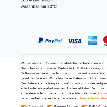
100% Baumwolle
waschbar bei 30°C
Service
Informa
Wir verwenden Cookies und ähnliche Technologien auf 
Zahlung
Widerrufs
Besucher:innen unserer Webseite (z.B. IP-Adresse), um z
Versand
Vertrag 
Drittanbietern einzubinden oder Zugriffe auf unsere Webs
Kontakt
Impress
gesetzte Cookies. Wir teilen diese Daten mit Dritten, die
Messe-Termine
Daten­sch
Die Datenverarbeitung kann mit Einwilligung oder aufgru
Bildergalerie
AGB
erteilt oder abgelehnt werden. Es besteht das Recht, nich
zu ändern oder zu widerrufen. Beachten Sie unser
Impr
personenbezogener Daten in unserer
Daten­schutz­erklä
Essenziell
Externe Medien
DHL Wunsch