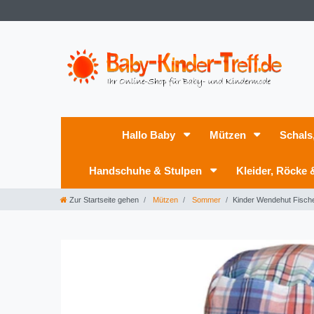
Hallo Baby
Mützen
Schals
Handschuhe & Stulpen
Kleider, Röcke
Zur Startseite gehen
Mützen
Sommer
Kinder Wendehut Fisch