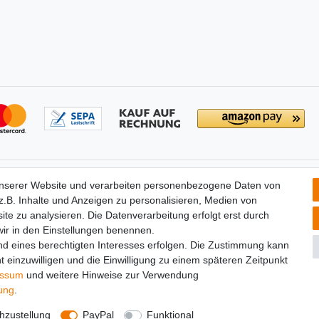
tionen
Partners
unserer Website und verarbeiten personenbezogene Daten von
­recht
.B. Inhalte und Anzeigen zu personalisieren, Medien von
widerrufen
ite zu analysieren. Die Datenverarbeitung erfolgt erst durch
um
 wir in den Einstellungen benennen.
utz­erklärung
nd eines berechtigten Interesses erfolgen. Die Zustimmung kann
t einzuwilligen und die Einwilligung zu einem späteren Zeitpunkt
essum
und weitere Hinweise zur Verwendung
rung
.
zustellung
PayPal
Funktional