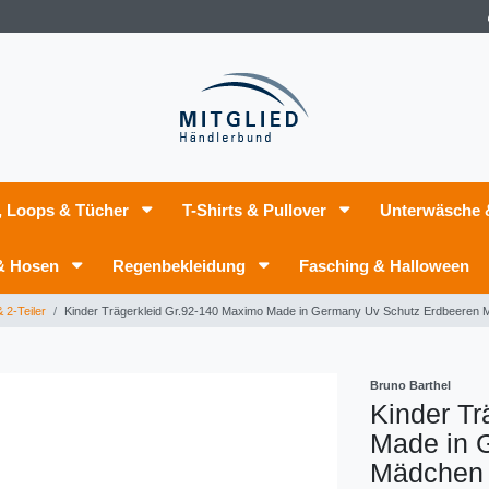
, Loops & Tücher
T-Shirts & Pullover
Unterwäsche
 & Hosen
Regenbekleidung
Fasching & Halloween
 2-Teiler
Kinder Trägerkleid Gr.92-140 Maximo Made in Germany Uv Schutz Erdbeeren 
Bruno Barthel
Kinder Tr
Made in 
Mädchen 