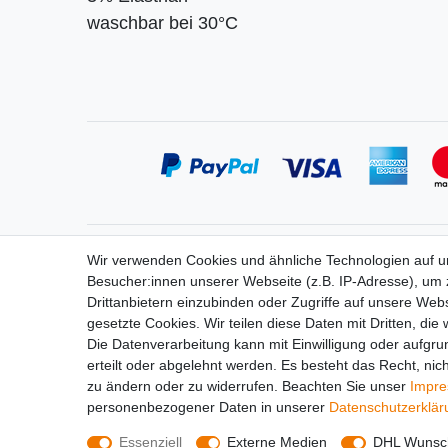
waschbar bei 30°C
Service
Informa
Wir verwenden Cookies und ähnliche Technologien auf 
Zahlung
Widerrufs
Besucher:innen unserer Webseite (z.B. IP-Adresse), um z
Versand
Vertrag 
Drittanbietern einzubinden oder Zugriffe auf unsere Webs
Kontakt
Impress
gesetzte Cookies. Wir teilen diese Daten mit Dritten, die
Messe-Termine
Daten­sch
Die Datenverarbeitung kann mit Einwilligung oder aufgru
Bildergalerie
AGB
erteilt oder abgelehnt werden. Es besteht das Recht, nich
zu ändern oder zu widerrufen. Beachten Sie unser
Impr
personenbezogener Daten in unserer
Daten­schutz­erklä
Essenziell
Externe Medien
DHL Wunsch