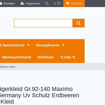
Anmelden
Registrieren
0
0,00 EUR
 & Nachtwäsche
Strumpfwaren
Weihnachtsmarkt
Wühlkiste
% Sale %
Mädchen Kleid
ägerkleid Gr.92-140 Maximo
Germany Uv Schutz Erdbeeren
Kleid