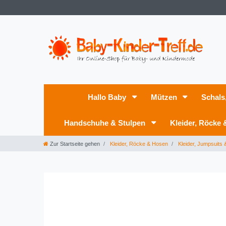
Hallo Baby
Mützen
Schals
Handschuhe & Stulpen
Kleider, Röcke
Zur Startseite gehen
Kleider, Röcke & Hosen
Kleider, Jumpsuits &