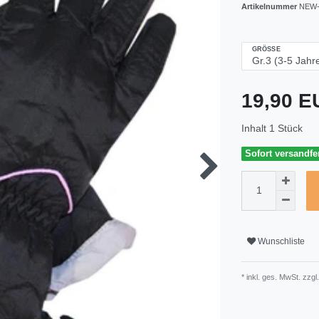
Artikelnummer
NEW-
GRÖSSE
19,90 
Inhalt
1
Stück
Sofort versandfer
Wunschliste
* inkl. ges. MwSt. zzgl.