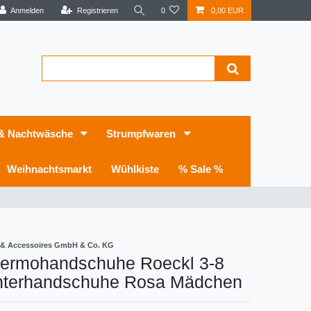
Anmelden
Registrieren
0
0,00 EUR
 & Nachtwäsche
Strumpfwaren
Weihnachtsmarkt
Wühlkiste
% Sale %
 & Accessoires GmbH & Co. KG
hermohandschuhe Roeckl 3-8
nterhandschuhe Rosa Mädchen