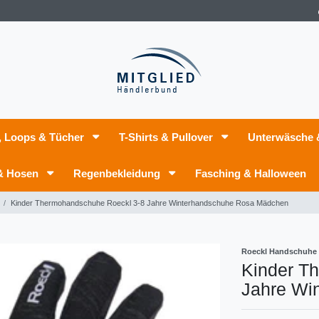
, Loops & Tücher
T-Shirts & Pullover
Unterwäsche
 & Hosen
Regenbekleidung
Fasching & Halloween
Kinder Thermohandschuhe Roeckl 3-8 Jahre Winterhandschuhe Rosa Mädchen
Roeckl Handschuhe
Kinder T
Jahre Wi