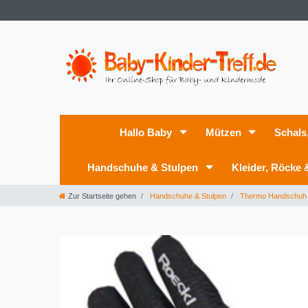
Hallo Baby
Mützen
Schals
Handschuhe & Stulpen
Kleider, Röcke
Zur Startseite gehen
Handschuhe & Stulpen
Thermo Handschuh