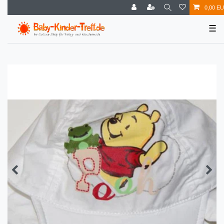
0,00 E
☰