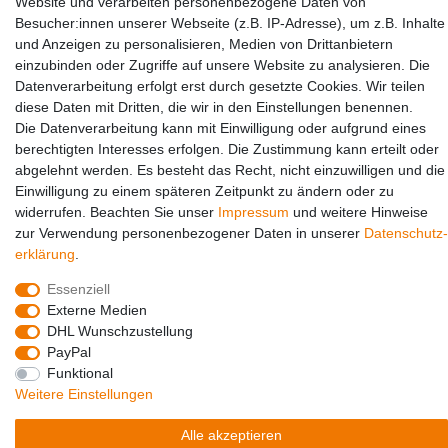
Website und verarbeiten personenbezogene Daten von
Partners
Besucher:innen unserer Webseite (z.B. IP-Adresse), um z.B. Inhalte
und Anzeigen zu personalisieren, Medien von Drittanbietern
einzubinden oder Zugriffe auf unsere Website zu analysieren. Die
Datenverarbeitung erfolgt erst durch gesetzte Cookies. Wir teilen
diese Daten mit Dritten, die wir in den Einstellungen benennen.
Die Datenverarbeitung kann mit Einwilligung oder aufgrund eines
berechtigten Interesses erfolgen. Die Zustimmung kann erteilt oder
abgelehnt werden. Es besteht das Recht, nicht einzuwilligen und die
Social Media
Einwilligung zu einem späteren Zeitpunkt zu ändern oder zu
widerrufen. Beachten Sie unser
Impressum
und weitere Hinweise
zur Verwendung personenbezogener Daten in unserer
Daten­schutz­
erklärung
.
Essenziell
Externe Medien
DHL Wunschzustellung
PayPal
Funktional
© Copyright 2026 | Alle Rechte vorbehalten.
Weitere Einstellungen
Alle akzeptieren