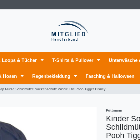
, Loops & Tücher
T-Shirts & Pullover
Unterwäsche
 & Hosen
Regenbekleidung
Fasching & Halloween
Cap Mütze Schildmütze Nackenschutz Winnie The Pooh Tigger Disney
Püttmann
Kinder S
Schildmü
Pooh Tig