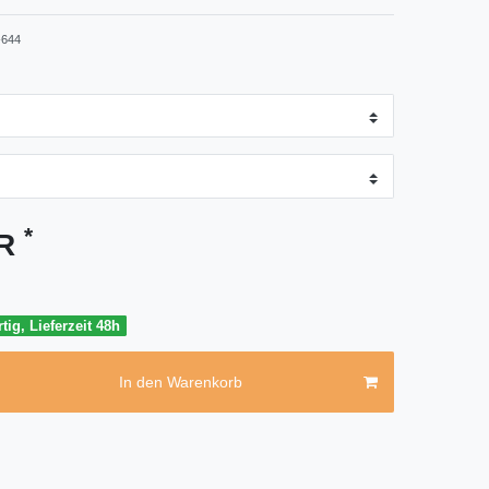
644
*
UR
tig, Lieferzeit 48h
In den Warenkorb