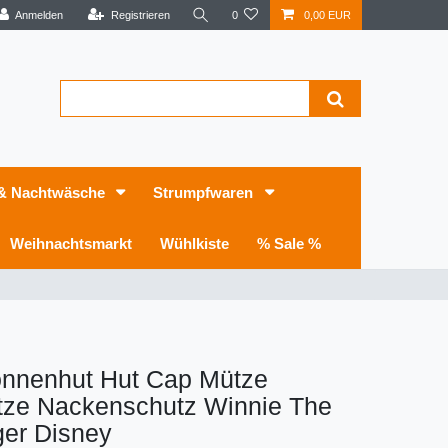
Anmelden
Registrieren
0
0,00 EUR
 & Nachtwäsche
Strumpfwaren
Weihnachtsmarkt
Wühlkiste
% Sale %
onnenhut Hut Cap Mütze
tze Nackenschutz Winnie The
ger Disney