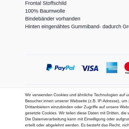
Frontal Stoffschild
100% Baumwolle
Bindebänder vorhanden
Hinten eingenähtes Gummiband- dadurch Gr
Service
Informa
Wir verwenden Cookies und ähnliche Technologien auf 
Zahlung
Widerrufs
Besucher:innen unserer Webseite (z.B. IP-Adresse), um z
Versand
Vertrag 
Drittanbietern einzubinden oder Zugriffe auf unsere Webs
Kontakt
Impress
gesetzte Cookies. Wir teilen diese Daten mit Dritten, die
Messe-Termine
Daten­sch
Die Datenverarbeitung kann mit Einwilligung oder aufgru
Bildergalerie
AGB
erteilt oder abgelehnt werden. Es besteht das Recht, nich