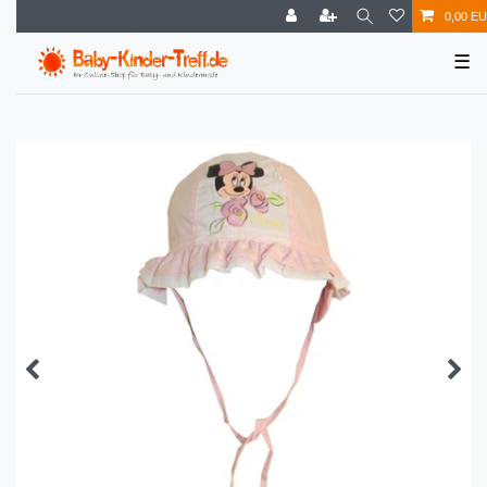
0,00 E
☰