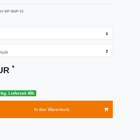
SH-WP-BWP-53
*
EUR
tig, Lieferzeit 48h
In den Warenkorb