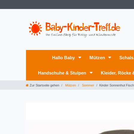
Hallo Baby
Mützen
Schals
Handschuhe & Stulpen
Kleider, Röcke
Zur Startseite gehen
Mützen
Sommer
Kinder Sonnenhut Fisc