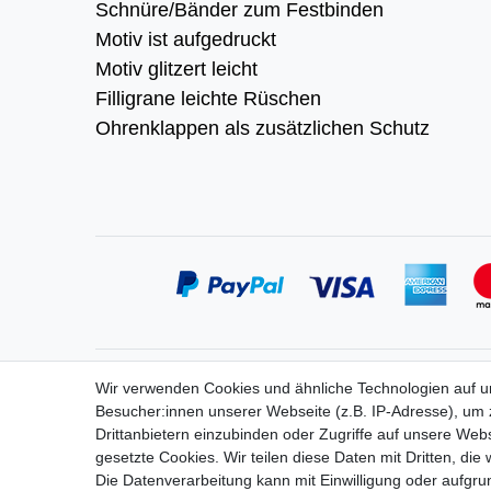
Schnüre/Bänder zum Festbinden
Motiv ist aufgedruckt
Motiv glitzert leicht
Filligrane leichte Rüschen
Ohrenklappen als zusätzlichen Schutz
Service
Informa
Wir verwenden Cookies und ähnliche Technologien auf 
Zahlung
Widerrufs
Besucher:innen unserer Webseite (z.B. IP-Adresse), um z
Versand
Vertrag 
Drittanbietern einzubinden oder Zugriffe auf unsere Webs
Kontakt
Impress
gesetzte Cookies. Wir teilen diese Daten mit Dritten, die
Messe-Termine
Daten­sch
Die Datenverarbeitung kann mit Einwilligung oder aufgru