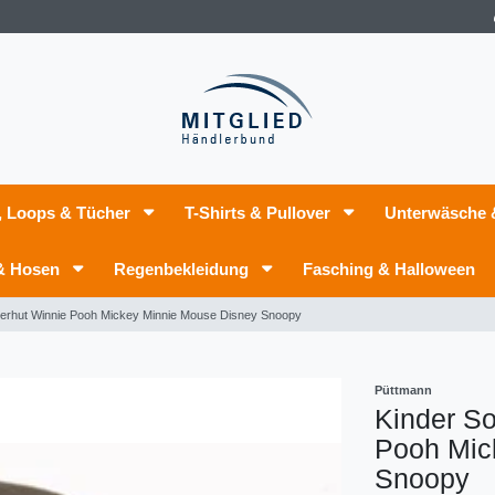
, Loops & Tücher
T-Shirts & Pullover
Unterwäsche
 & Hosen
Regenbekleidung
Fasching & Halloween
herhut Winnie Pooh Mickey Minnie Mouse Disney Snoopy
Püttmann
Kinder S
Pooh Mic
Snoopy