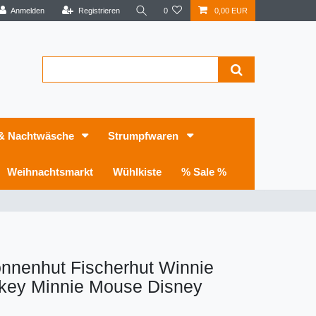
Anmelden
Registrieren
0
0,00 EUR
 & Nachtwäsche
Strumpfwaren
Weihnachtsmarkt
Wühlkiste
% Sale %
onnenhut Fischerhut Winnie
key Minnie Mouse Disney