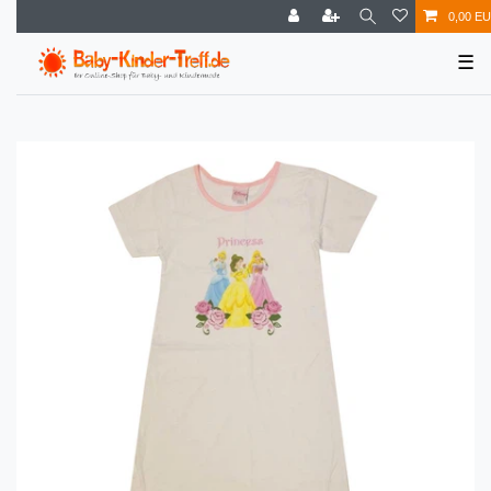
0,00 E
☰