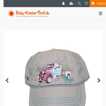
0,00 E
☰