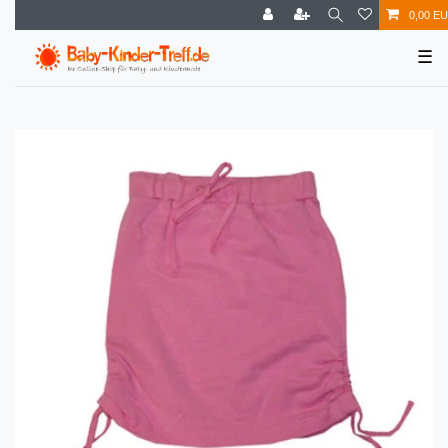
0,00 E
☰