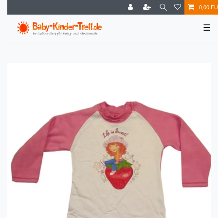
0,00 E
☰