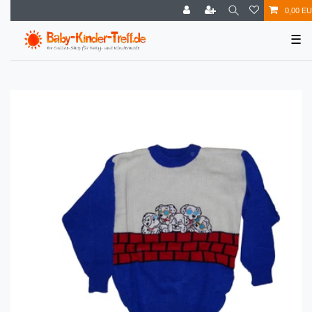
0,00 E
☰