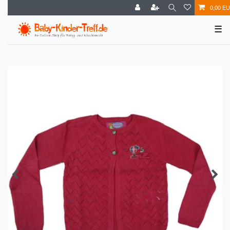
0,00 E
☰