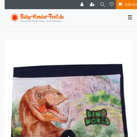
0,00 E
☰