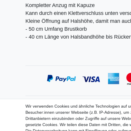
Kompletter Anzug mit Kapuze
Kann durch einen Klettverschluss unten ver
Kleine Öffnung auf Halshöhe, damit man auch
- 50 cm Umfang Brustkorb
- 40 cm Länge von Halsbandhöhe bis Rücke
Service
Informa
Wir verwenden Cookies und ähnliche Technologien auf 
Zahlung
Widerrufs
Besucher:innen unserer Webseite (z.B. IP-Adresse), um z
Versand
Vertrag 
Drittanbietern einzubinden oder Zugriffe auf unsere Webs
Kontakt
Impress
gesetzte Cookies. Wir teilen diese Daten mit Dritten, die
Messe-Termine
Daten­sch
Die Datenverarbeitung kann mit Einwilligung oder aufgru