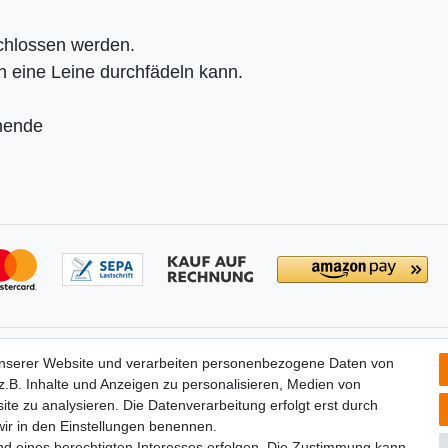
schlossen werden.
 eine Leine durchfädeln kann.
nende
tionen
Partners
unserer Website und verarbeiten personenbezogene Daten von
­recht
.B. Inhalte und Anzeigen zu personalisieren, Medien von
widerrufen
ite zu analysieren. Die Datenverarbeitung erfolgt erst durch
um
 wir in den Einstellungen benennen.
utz­erklärung
nd eines berechtigten Interesses erfolgen. Die Zustimmung kann