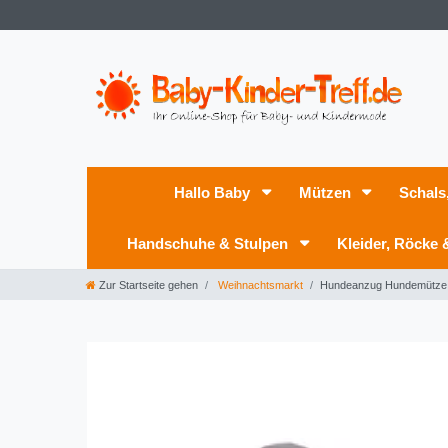
Hallo Baby
Mützen
Schals
Handschuhe & Stulpen
Kleider, Röcke
Zur Startseite gehen
Weihnachtsmarkt
Hundeanzug Hundemütze 