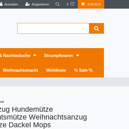
Anmelden
Registrieren
0
0,00 EUR
 & Nachtwäsche
Strumpfwaren
Weihnachtsmarkt
Wühlkiste
% Sale %
nal
zug Hundemütze
tsmütze Weihnachtsanzug
ze Dackel Mops