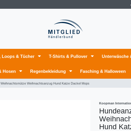
, Loops & Tücher
T-Shirts & Pullover
Unterwäsche
 & Hosen
Regenbekleidung
Fasching & Halloween
Weihnachtsmütze Weihnachtsanzug Hund Katze Dackel Mops
Koopman Internatio
Hundean
Weihnach
Hund Kat