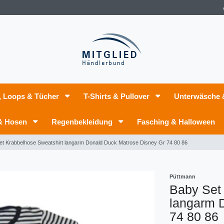
, Loops & Tücher
T-Shirts & Pullover
Unterwäsche
 & Hosen
Regenbekleidung
Fasching & Halloween
et Krabbelhose Sweatshirt langarm Donald Duck Matrose Disney Gr 74 80 86
Püttmann
Baby Set
langarm 
74 80 86