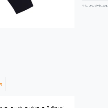
* inkl. ges. MwSt. zzgl.
R)
ehend aus einem dünnen Pullover/