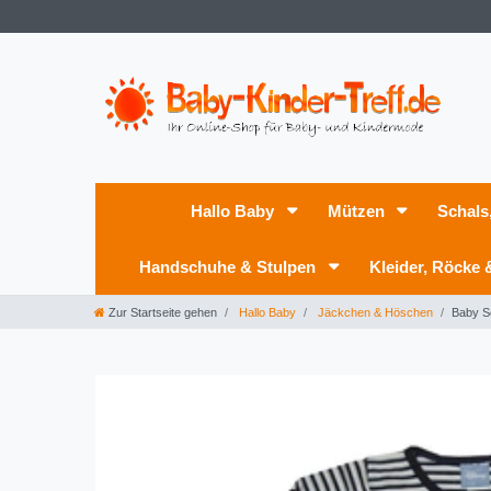
Hallo Baby
Mützen
Schals
Handschuhe & Stulpen
Kleider, Röcke
Zur Startseite gehen
Hallo Baby
Jäckchen & Höschen
Baby S