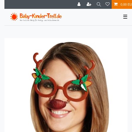
0,00 E
☰