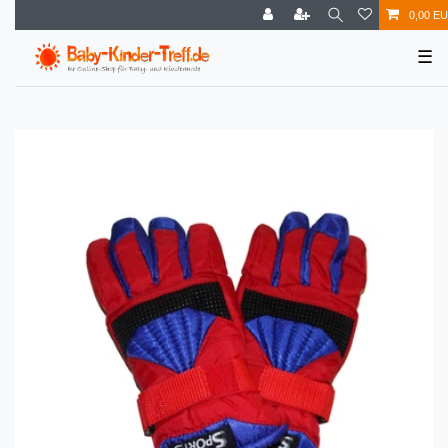
0,00 E
☰