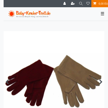
0,00 E
☰