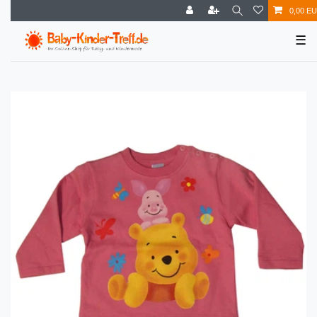
0,00 E
☰