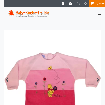
0,00 E
☰