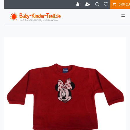
0,00 E
☰