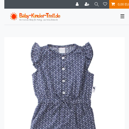
0,00 E
☰