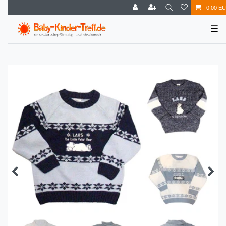
0,00 E
☰