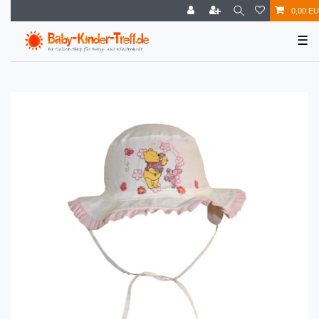
0,00 E
☰