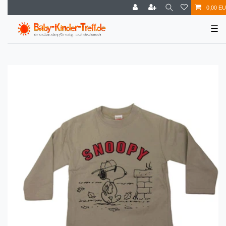
0,00 E
☰