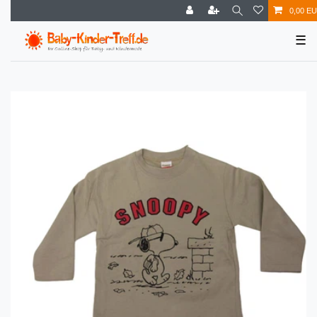
0,00 E
☰