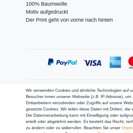
100% Baumwolle
Motiv aufgedruckt
Der Print geht von vorne nach hinten
Service
Informa
Wir verwenden Cookies und ähnliche Technologien auf 
Zahlung
Widerrufs
Besucher:innen unserer Webseite (z.B. IP-Adresse), um z
Versand
Vertrag 
Drittanbietern einzubinden oder Zugriffe auf unsere Webs
Kontakt
Impress
gesetzte Cookies. Wir teilen diese Daten mit Dritten, die
Messe-Termine
Daten­sch
Die Datenverarbeitung kann mit Einwilligung oder aufgru
Bildergalerie
AGB
erteilt oder abgelehnt werden. Es besteht das Recht, nich
zu ändern oder zu widerrufen. Beachten Sie unser
Impr