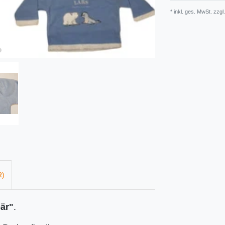
* inkl. ges. MwSt. zzgl.
R)
bär"
.