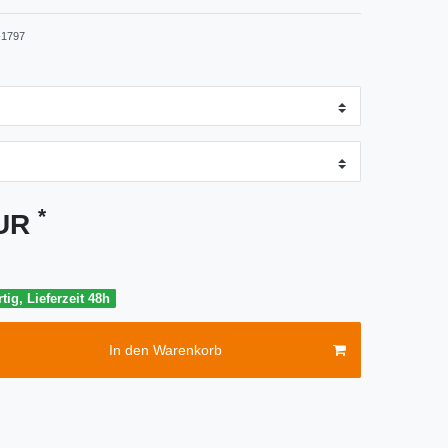
1797
*
EUR
tig, Lieferzeit 48h
In den Warenkorb