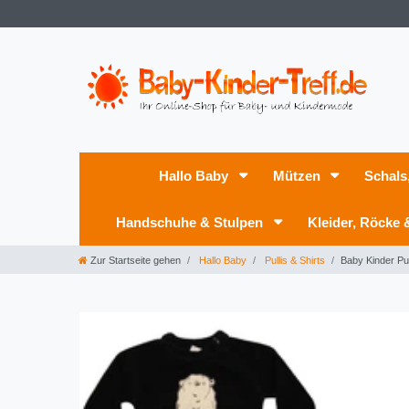
Hallo Baby
Mützen
Schals
Handschuhe & Stulpen
Kleider, Röcke
Zur Startseite gehen
Hallo Baby
Pullis & Shirts
Baby Kinder Pu