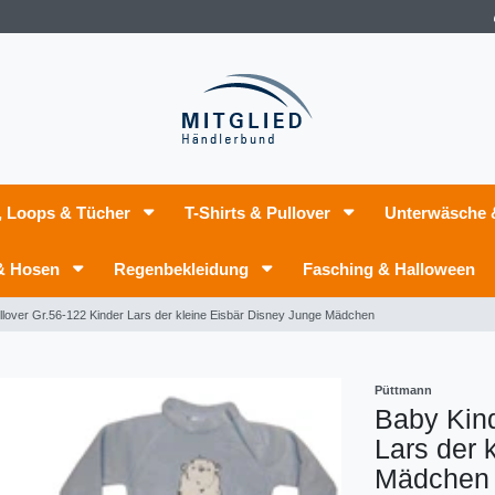
, Loops & Tücher
T-Shirts & Pullover
Unterwäsche
 & Hosen
Regenbekleidung
Fasching & Halloween
llover Gr.56-122 Kinder Lars der kleine Eisbär Disney Junge Mädchen
Püttmann
Baby Kind
Lars der 
Mädchen