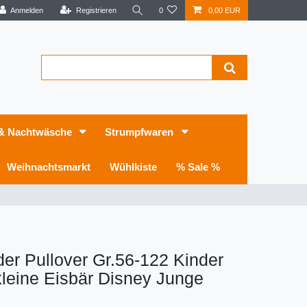
Anmelden
Registrieren
0
0,00 EUR
 & Nachtwäsche
Strumpfwaren
Weihnachtsmarkt
Wühlkiste
% Sale %
er Pullover Gr.56-122 Kinder
kleine Eisbär Disney Junge