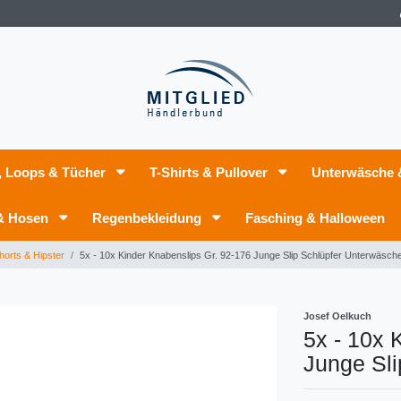
, Loops & Tücher
T-Shirts & Pullover
Unterwäsche
 & Hosen
Regenbekleidung
Fasching & Halloween
horts & Hipster
5x - 10x Kinder Knabenslips Gr. 92-176 Junge Slip Schlüpfer Unterwäsch
Josef Oelkuch
5x - 10x 
Junge Sl