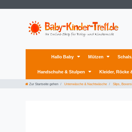
Hallo Baby
Mützen
Schals
Handschuhe & Stulpen
Kleider, Röcke
Zur Startseite gehen
Unterwäsche & Nachtwäsche
Slips, Boxers