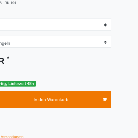
BL-RK-104
*
UR
tig, Lieferzeit 48h
In den Warenkorb
Versandkosten