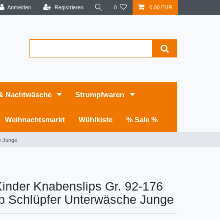
Anmelden
Registrieren
0
0,00 EUR
 & Nachtwäsche
Strumpfwaren
Weihnachtsmarkt
Wühlkiste
% Sale %
e Junge
Kinder Knabenslips Gr. 92-176
ip Schlüpfer Unterwäsche Junge