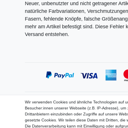
Neuer, unbenutzter und nicht getragener Artik
natürliche Farbvariationen, Verschmutzungen,
Fasern, fehlende Knöpfe, falsche Größenangab
mehr am Artikel befestigt sind. Diese Fehler
Versand entstehen.
Service
Informa
Wir verwenden Cookies und ähnliche Technologien auf 
Zahlung
Widerrufs
Besucher:innen unserer Webseite (z.B. IP-Adresse), um z
Versand
Vertrag 
Drittanbietern einzubinden oder Zugriffe auf unsere Webs
Kontakt
Impress
gesetzte Cookies. Wir teilen diese Daten mit Dritten, die
Messe-Termine
Daten­sch
Die Datenverarbeitung kann mit Einwilligung oder aufgru