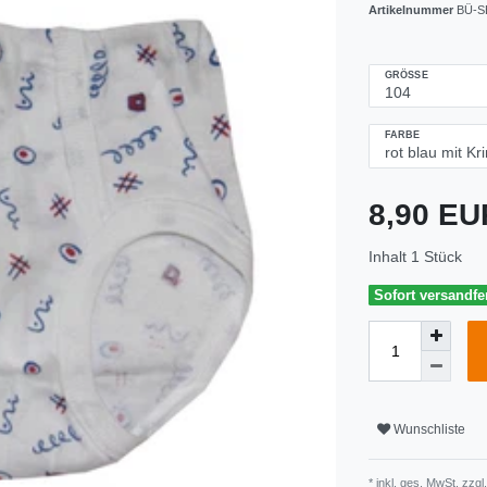
Artikelnummer
BÜ-S
GRÖSSE
FARBE
8,90 E
Inhalt
1
Stück
Sofort versandfer
Wunschliste
* inkl. ges. MwSt. zzgl.