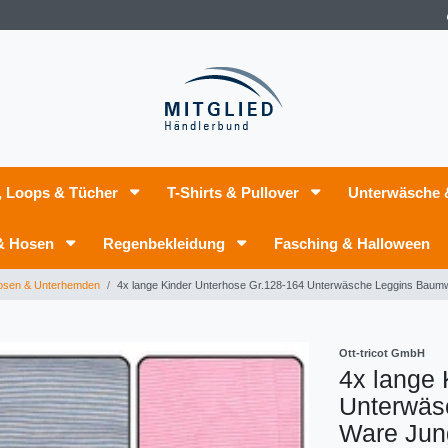
, Loops & Tücher
T-Shirts & Pullover
Unterwäsche
 & Hosen
Regenbekleidung
Fasching & Halloween
osen & Unterhemden
4x lange Kinder Unterhose Gr.128-164 Unterwäsche Leggins Baum
Ott-tricot GmbH
4x lange 
Unterwäs
Ware Jun