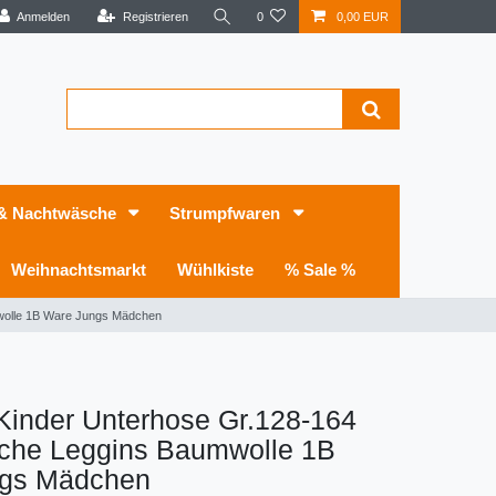
Anmelden
Registrieren
0
0,00 EUR
 & Nachtwäsche
Strumpfwaren
Weihnachtsmarkt
Wühlkiste
% Sale %
wolle 1B Ware Jungs Mädchen
Kinder Unterhose Gr.128-164
che Leggins Baumwolle 1B
gs Mädchen