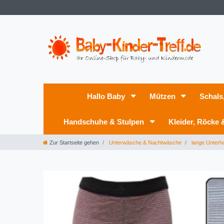
Hallo Baby
Mützen
Schals
Handschuhe & Stulpen
Kleider, Röcke
Zur Startseite gehen
Unterwäsche & Nachtwäsche
lange Unterh