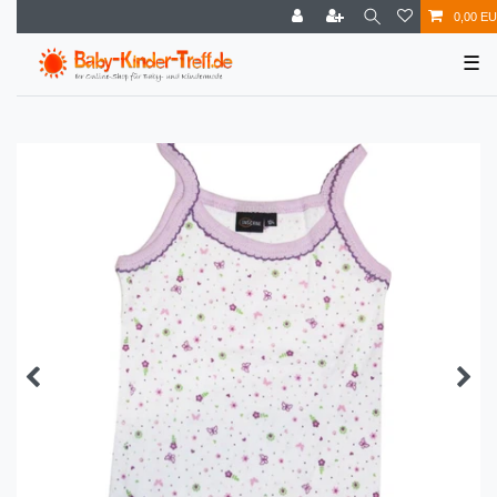
0,00 E
☰