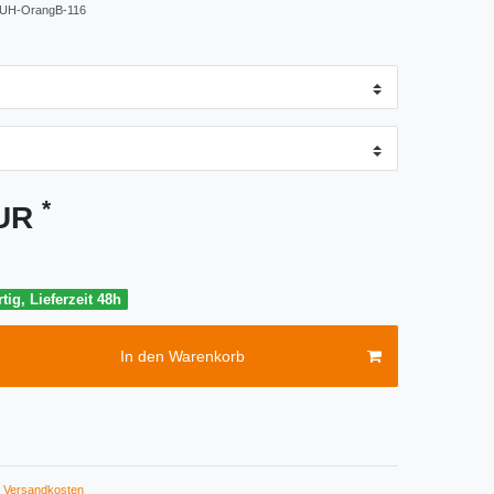
UH-OrangB-116
*
EUR
tig, Lieferzeit 48h
In den Warenkorb
Versandkosten