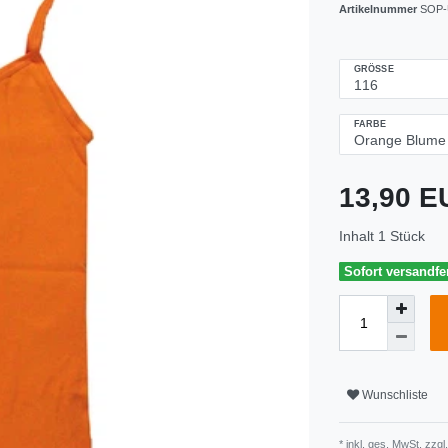
Artikelnummer
SOP-
GRÖSSE
FARBE
13,90 
Inhalt
1
Stück
Sofort versandfer
Wunschliste
* inkl. ges. MwSt. zzgl.