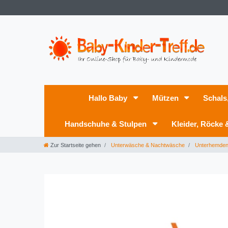
Hallo Baby
Mützen
Schals
Handschuhe & Stulpen
Kleider, Röcke
Zur Startseite gehen
Unterwäsche & Nachtwäsche
Unterhemde