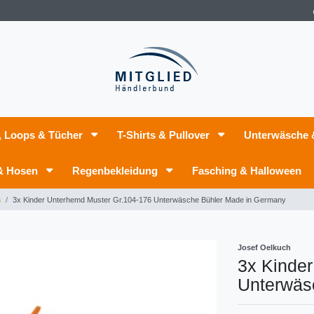
, Loops & Tücher
T-Shirts & Pullover
Unterwäsche
 & Hosen
Regenbekleidung
Fasching & Halloween
n
3x Kinder Unterhemd Muster Gr.104-176 Unterwäsche Bühler Made in Germany
Josef Oelkuch
3x Kinde
Unterwäs