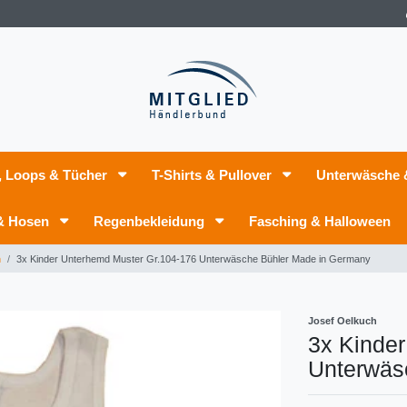
, Loops & Tücher
T-Shirts & Pullover
Unterwäsche
 & Hosen
Regenbekleidung
Fasching & Halloween
n
3x Kinder Unterhemd Muster Gr.104-176 Unterwäsche Bühler Made in Germany
Josef Oelkuch
3x Kinde
Unterwäs