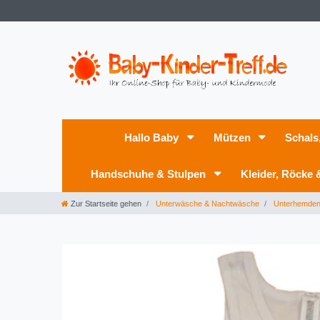
Hallo Baby
Mützen
Schals
Handschuhe & Stulpen
Kleider, Röcke
Zur Startseite gehen
Unterwäsche & Nachtwäsche
Unterhemde