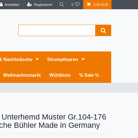
Anmelden
Registrieren
0
0,00 EUR
 & Nachtwäsche
Strumpfwaren
Weihnachtsmarkt
Wühlkiste
% Sale %
r Unterhemd Muster Gr.104-176
che Bühler Made in Germany