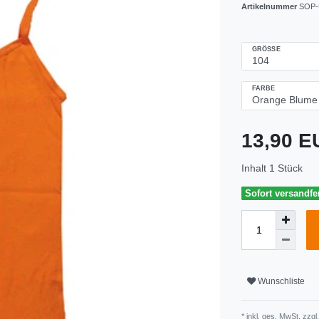
Artikelnummer
SOP-
GRÖSSE
FARBE
13,90 
Inhalt
1
Stück
Sofort versandfer
Wunschliste
* inkl. ges. MwSt. zzgl.