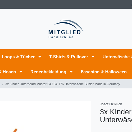
, Loops & Tücher
T-Shirts & Pullover
Unterwäsche
 & Hosen
Regenbekleidung
Fasching & Halloween
n
3x Kinder Unterhemd Muster Gr.104-176 Unterwäsche Bühler Made in Germany
Josef Oelkuch
3x Kinde
Unterwäs