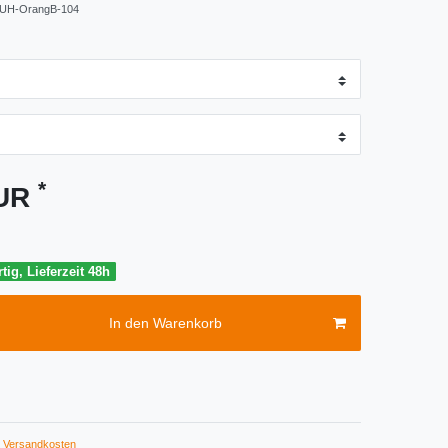
UH-OrangB-104
*
EUR
tig, Lieferzeit 48h
In den Warenkorb
Versandkosten