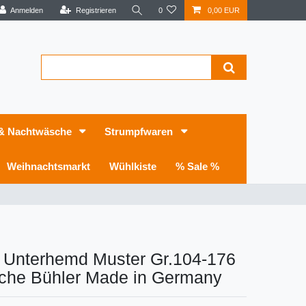
Anmelden
Registrieren
0
0,00 EUR
 & Nachtwäsche
Strumpfwaren
Weihnachtsmarkt
Wühlkiste
% Sale %
r Unterhemd Muster Gr.104-176
che Bühler Made in Germany