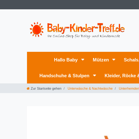
Hallo Baby
Mützen
Schals
Handschuhe & Stulpen
Kleider, Röcke
Zur Startseite gehen
Unterwäsche & Nachtwäsche
Unterhemde