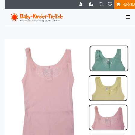
0,00 E
☰